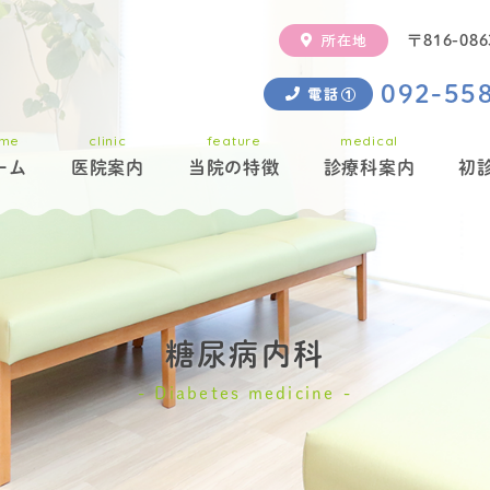
〒816-0
092-55
me
clinic
feature
medical
診療科案内
ーム
医院案内
当院の特徴
初
糖尿病内科
Diabetes medicine