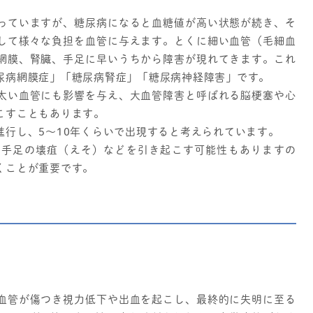
っていますが、糖尿病になると血糖値が高い状態が続き、そ
して様々な負担を血管に与えます。とくに細い血管（毛細血
網膜、腎臓、手足に早いうちから障害が現れてきます。これ
尿病網膜症」「糖尿病腎症」「糖尿病神経障害」です。
太い血管にも影響を与え、大血管障害と呼ばれる脳梗塞や心
こすこともあります。
行し、5～10年くらいで出現すると考えられています。
、手足の壊疽（えそ）などを引き起こす可能性もありますの
くことが重要です。
血管が傷つき視力低下や出血を起こし、最終的に失明に至る