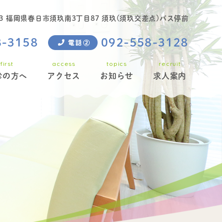
863 福岡県春日市須玖南3丁目87 須玖(須玖交差点)バス停前
8-3158
092-558-3128
first
access
topics
recruit
診の方へ
アクセス
お知らせ
求人案内