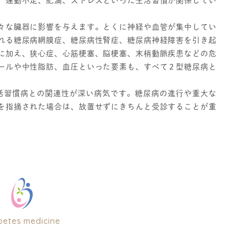
、運動不足、肥満、ストレスといった生活習慣が関係してい
々な臓器に影響を与えます。とくに神経や血管が集中してい
れる糖尿病網膜症、糖尿病性腎症、糖尿病神経障害を引き起
に加え、狭心症、心筋梗塞、脳梗塞、末梢動脈疾患などの危
ールや中性脂肪、血圧といった要素も、すべて２型糖尿病と
活習慣病との関連性が深い病気です。糖尿病の進行や重大な
を指摘された場合は、放置せずにきちんと受診することが重
betes medicine