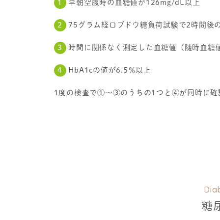
早朝空腹時の血糖値が126mg/dL以上
75グラム経口ブドウ糖負荷試験で2時間後の血
時間に関係なく測定した血糖値（随時血糖値）
HbA1cの値が6.5％以上
1度の検査で①〜③のうちの1つと④が同時に
Dia
糖